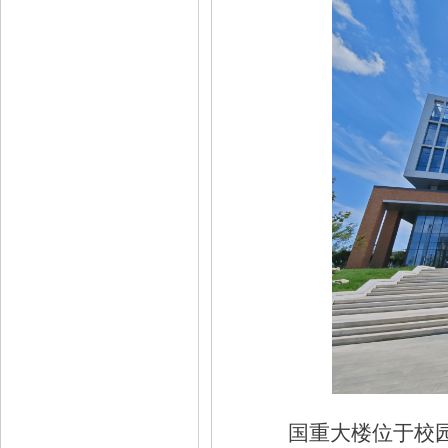
国重大楼位于校园