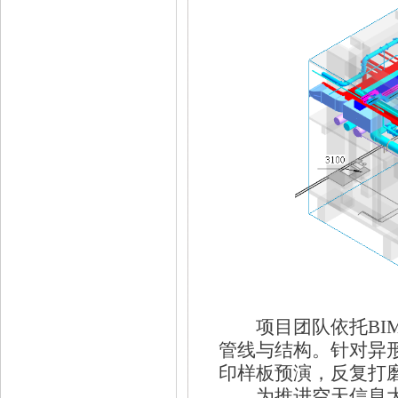
项目团队依托
B
管线与结构。针对异
印样板预演，反复打磨
为推进空天信息