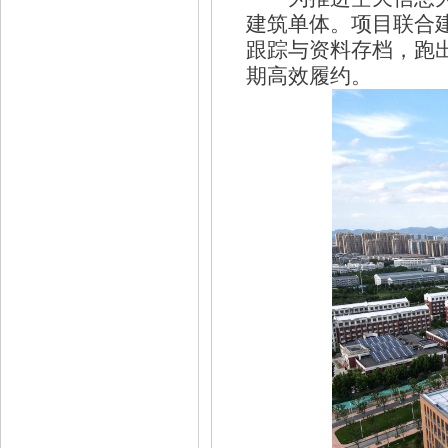
建筑单体。项目联合建
跟踪与资料存档，跑出
期高效履约。