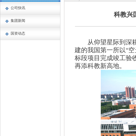
公司快讯
科教兴
集团新闻
国资动态
从仰望星际到深耕
建的我国第一所以“
标段项目完成竣工验
再添科教新高地。