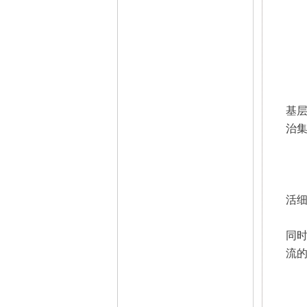
基
治集
活
同
流