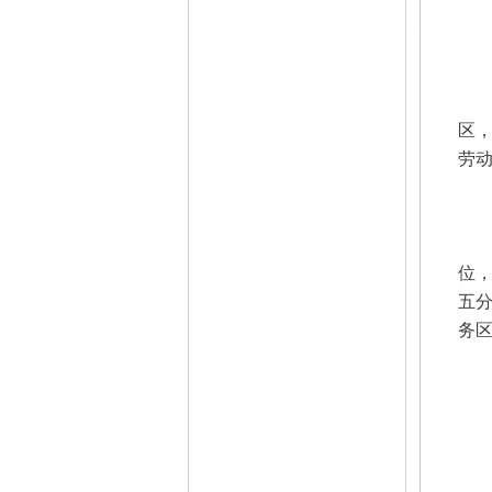
区，
劳动
位
五
务