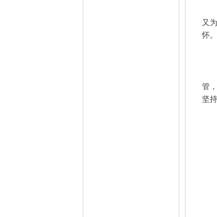
又
怀
管
坚