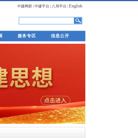
English
中建网群
|
中建平台
|
八局平台
|
展
服务专区
信息公开