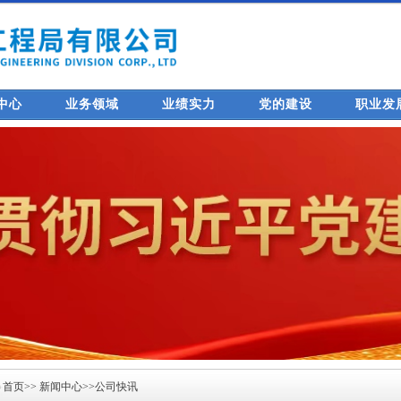
中心
业务领域
业绩实力
党的建设
职业发
首页
>>
新闻中心
>>
公司快讯