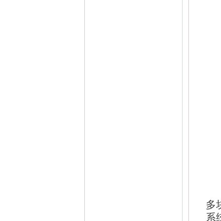
项
多
系