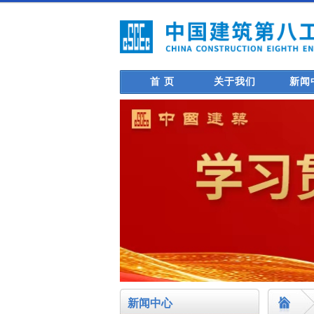
首 页
关于我们
新闻
新闻中心