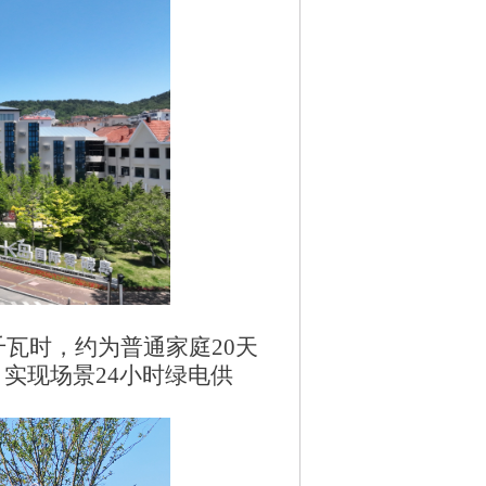
千瓦时，约为普通家庭20天
实现场景24小时绿电供