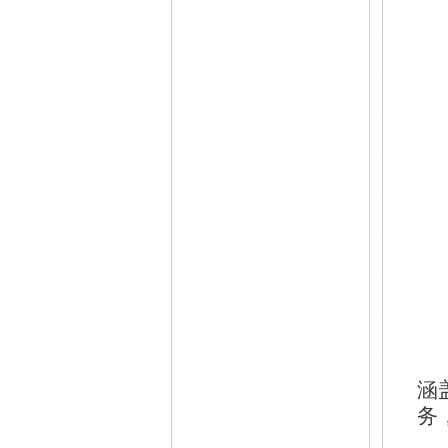
项
涵
务