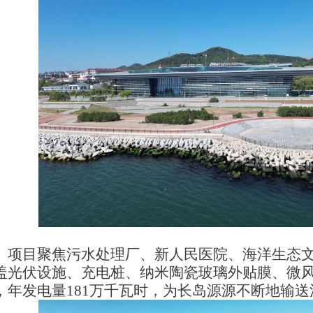
目聚焦污水处理厂、新人民医院、海洋生态文
盖光伏设施、充电桩、纳米陶瓷玻璃外贴膜、微
，年发电量
181万千瓦时，为长岛源源不断地输