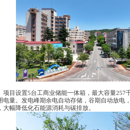
项目设置
5台工商业储能一体箱，最大容量257
用电量。发电峰期余电自动存储，谷期自动放电，
，大幅降低化石能源消耗与碳排放。