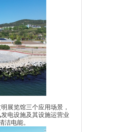
明展览馆三个应用场景，
风发电设施及其设施运营业
送清洁电能。