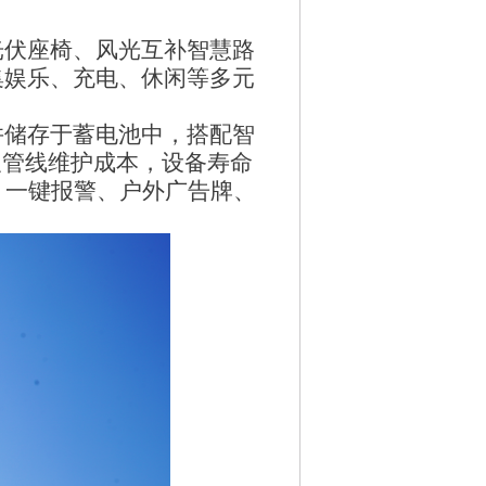
伏座椅、风光互补智慧路
集娱乐、充电、休闲等多元
储存于蓄电池中，搭配智
及管线维护成本，设备寿命
、一键报警、户外广告牌、