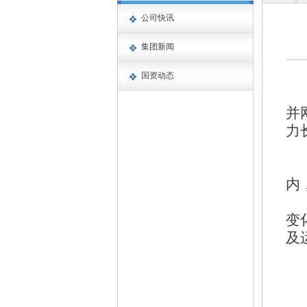
公司快讯
集团新闻
国资动态
近
并
力
南
内
2
变
及