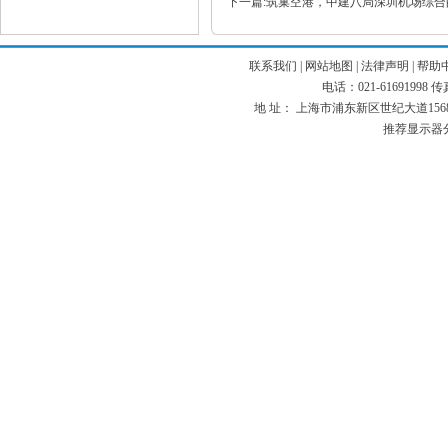
下一篇:筑巢空港，中建八局深圳机场综
联系我们
|
网站地图
|
法律声明
|
帮助
电话：021-61691998 传真：
地 址： 上海市浦东新区世纪大道1568号 
推荐显示器分辨