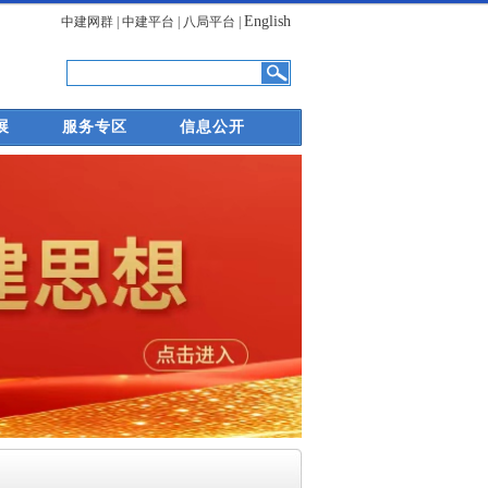
English
中建网群
|
中建平台
|
八局平台
|
展
服务专区
信息公开